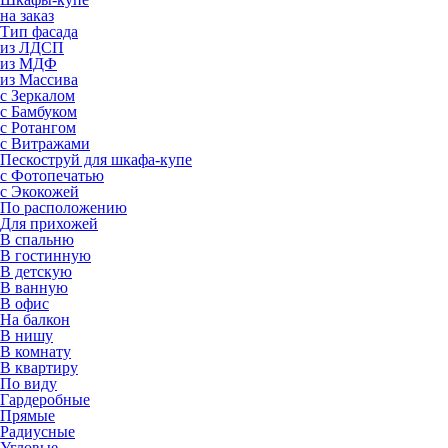
на заказ
Тип фасада
из ЛДСП
из МДФ
из Массива
с Зеркалом
с Бамбуком
с Ротангом
с Витражами
Пескоструй для шкафа-купе
с Фотопечатью
с Экокожей
По расположению
Для прихожей
В спальню
В гостинную
В детскую
В ванную
В офис
На балкон
В нишу
В комнату
В квартиру
По виду
Гардеробные
Прямые
Радиусные
Угловые