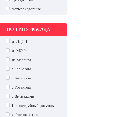
Четырехдверные
ПО ТИПУ ФАСАДА
из ЛДСП
из МДФ
из Массива
с Зеркалом
с Бамбуком
с Ротангом
с Витражами
Пескоструйный рисунок
с Фотопечатью