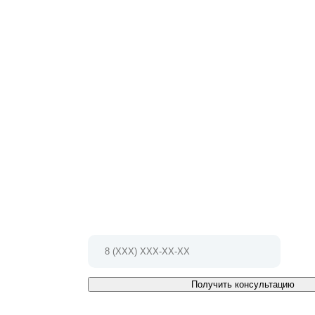
НЕ МОЖЕТЕ ОПРЕДЕЛИТЬСЯ С ВЫБ
Мы проконсультируем Вас и БЕСПЛАТНО разработ
проект!
Позвоните по телефону 8 (495) 127-79-17
Или заполните форму и мы Вам
перезвоним в ближайшее время
Получить консультацию