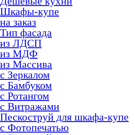
Дешевые кухни
Шкафы-купе
на заказ
Тип фасада
из ЛДСП
из МДФ
из Массива
с Зеркалом
с Бамбуком
с Ротангом
с Витражами
Пескоструй для шкафа-купе
с Фотопечатью