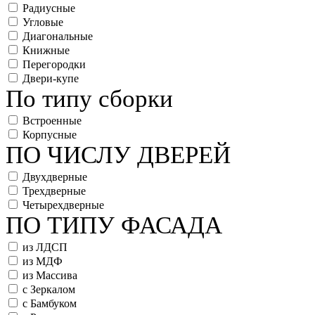
Радиусные
Угловые
Диагональные
Книжные
Перегородки
Двери-купе
По типу сборки
Встроенные
Корпусные
ПО ЧИСЛУ ДВЕРЕЙ
Двухдверные
Трехдверные
Четырехдверные
ПО ТИПУ ФАСАДА
из ЛДСП
из МДФ
из Массива
с Зеркалом
с Бамбуком