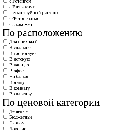
с Ротангом
с Витражами
Пескоструйный рисунок
с Фотопечатью
с Экокожей
По расположению
Для прихожей
В спальню
В гостинную
В детскую
В ванную
В офис
На балкон
В нишу
В комнату
В квартиру
По ценовой категории
Дешевые
Бюджетные
Эконом
Дорогие