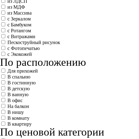
из ЛДСП
из МДФ
из Массива
с Зеркалом
с Бамбуком
с Ротангом
с Витражами
Пескоструйный рисунок
с Фотопечатью
с Экокожей
По расположению
Для прихожей
В спальню
В гостинную
В детскую
В ванную
В офис
На балкон
В нишу
В комнату
В квартиру
По ценовой категории