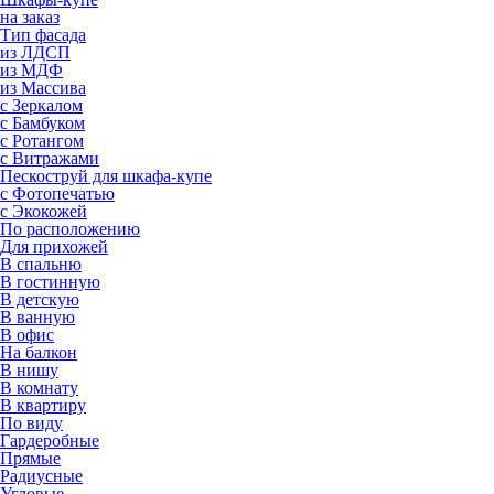
на заказ
Тип фасада
из ЛДСП
из МДФ
из Массива
с Зеркалом
с Бамбуком
с Ротангом
с Витражами
Пескоструй для шкафа-купе
с Фотопечатью
с Экокожей
По расположению
Для прихожей
В спальню
В гостинную
В детскую
В ванную
В офис
На балкон
В нишу
В комнату
В квартиру
По виду
Гардеробные
Прямые
Радиусные
Угловые