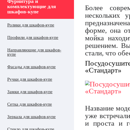
Фурнитура и
комплектующие для
Более совре
шкафов-купе
нескольких 
предназначен
Ролики для шкафов-купе
форме, она о
мойка находи
Профили для шкафов-купе
решением. Вы
Направляющие для шкафов-
стали, что обе
купе
Посудосушите
Фасады для шкафов-купе
«Стандарт»
Ручки для шкафов-купе
Замки для шкафов-купе
Сетка для шкафов-купе
Название моде
уже встречал
Зеркала для шкафов-купе
и проста и г
Стекло для шкафов-купе