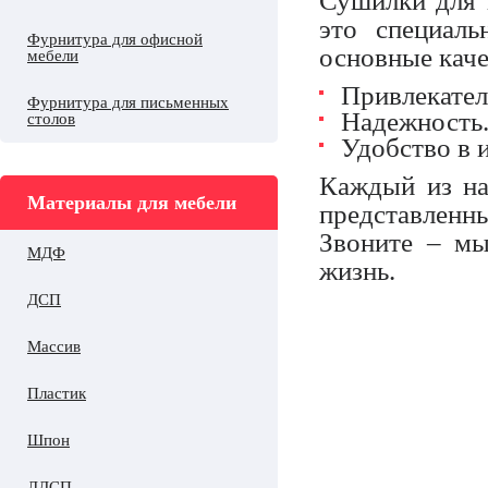
Сушилки для 
это специал
Фурнитура для офисной
основные каче
мебели
Привлекател
Фурнитура для письменных
Надежность
столов
Удобство в 
Каждый из на
Материалы для мебели
представленн
Звоните – мы
МДФ
жизнь.
ДСП
Массив
Пластик
Шпон
ЛДСП