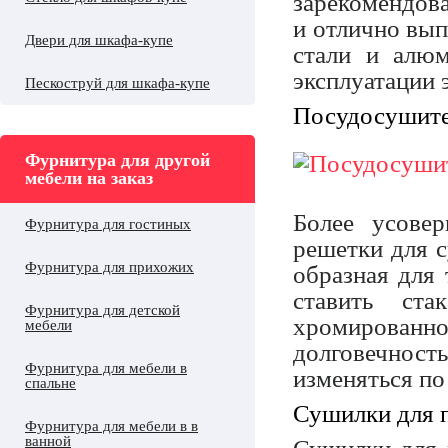
зарекомендова
и отлично вы
Двери для шкафа-купе
стали и алюм
эксплуатации 
Пескоструй для шкафа-купе
Посудосушите
Фурнитура для другой
мебели на заказ
Более усове
Фурнитура для гостиных
решетки для 
Фурнитура для прихожих
образная для 
ставить ст
Фурнитура для детской
хромированно
мебели
долговечност
Фурнитура для мебели в
изменяться по
спальне
Сушилки для 
Фурнитура для мебели в в
ванной