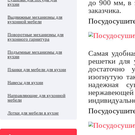
до 900 мм, в
кухни
заказчика.
Выдвижные механизмы для
Посудосушите
кухонной мебели
Поворотные механизмы для
кухонного гарнитура
Самая удобна
Подъемные механизмы для
кухни
решетки для 
достаточно 
Планки для мебели для кухни
изогнутую та
Навесы для кухни
надежная с
нержавеющ
Направляющие для кухонной
индивидуальн
мебели
Посудосушите
Лотки для мебели в кухне