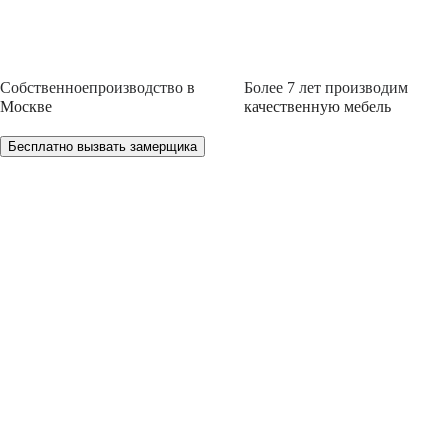
Собственное
производство
в
Более 7 лет
производим
Москве
качественную мебель
Бесплатно вызвать замерщика
НЕ МОЖЕТЕ ОПРЕДЕЛИТЬСЯ С ВЫБ
Мы проконсультируем Вас и БЕСПЛАТНО разработ
проект!
Позвоните по телефону 8 (495) 127-79-17