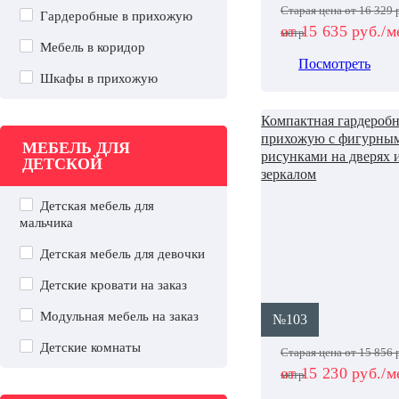
Старая цена от 16 329 
Гардеробные в прихожую
от 15 635 руб./м
метр
Мебель в коридор
Посмотреть
Шкафы в прихожую
Компактная гардеробн
прихожую с фигурны
МЕБЕЛЬ ДЛЯ
рисунками на дверях 
ДЕТСКОЙ
зеркалом
Детская мебель для
мальчика
Детская мебель для девочки
Детские кровати на заказ
Модульная мебель на заказ
№103
Детские комнаты
Старая цена от 15 856 
от 15 230 руб./м
метр