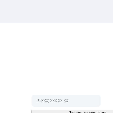
НЕ МОЖЕТЕ ОПРЕДЕЛИТЬСЯ С ВЫБ
Мы проконсультируем Вас и БЕСПЛАТНО разработ
проект!
Позвоните по телефону 8 (495) 127-79-17
Или заполните форму и мы Вам
перезвоним в ближайшее время
Получить консультацию