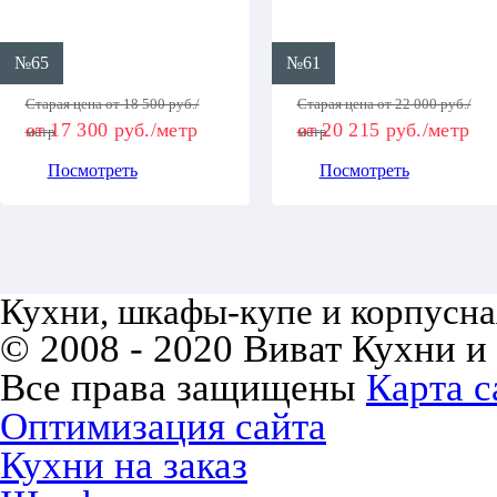
№65
№61
Старая цена от 18 500 руб./
Старая цена от 22 000 руб./
от 17 300 руб./метр
от 20 215 руб./метр
метр
метр
Посмотреть
Посмотреть
Кухни, шкафы-купе и корпусная
© 2008 - 2020 Виват Кухни и
Все права защищены
Карта с
Оптимизация сайта
Кухни на заказ