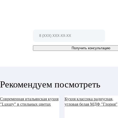
проект!
Позвоните по телефону 8 (495) 127-79-17
Или заполните форму и мы Вам
перезвоним в ближайшее время
Получить консультацию
Рекомендуем посмотреть
Современная итальянская кухня
Кухня классика радиусная,
"Luxury" в стильных цветах
угловая белая МДФ "Глория"