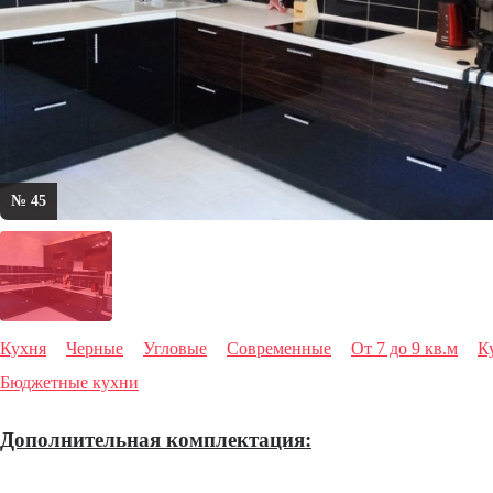
№ 45
Кухня
Черные
Угловые
Современные
От 7 до 9 кв.м
К
Бюджетные кухни
Дополнительная комплектация: