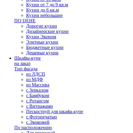
Кухни от 7 до 9 кв.м
Кухни до 6 кв.м
Кухни небольшие
ПО ЦЕНЕ
Дорогие кухни
Дизайнерские кухни
Кухни Эконом
Элитные кухни
Бюджетные кухни
Дешевые кухни
Шкафы-купе
на заказ
Тип фасада
из ЛДСП
из МДФ
из Массива
с Зеркалом
с Бамбуком
с Ротангом
с Витражами
Пескоструй для шкафа-купе
с Фотопечатью
с Экокожей
По расположению
Для прихожей