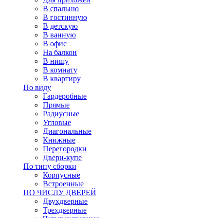
В спальню
В гостинную
В детскую
В ванную
В офис
На балкон
В нишу
В комнату
В квартиру
По виду
Гардеробные
Прямые
Радиусные
Угловые
Диагональные
Книжные
Перегородки
Двери-купе
По типу сборки
Корпусные
Встроенные
ПО ЧИСЛУ ДВЕРЕЙ
Двухдверные
Трехдверные