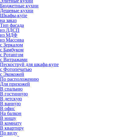
Элитные кухни
Бюджетные кухни
Дешевые кухни
Шкафы-купе
на заказ
Тип фасада
из ЛДСП
из МДФ
из Массива
с Зеркалом
с Бамбуком
с Ротангом
с Витражами
Пескоструй для шкафа-купе
с Фотопечатью
с Экокожей
По расположению
Для прихожей
В спальню
В гостинную
В детскую
В ванную
В офис
На балкон
В нишу
В комнату
В квартиру
По виду