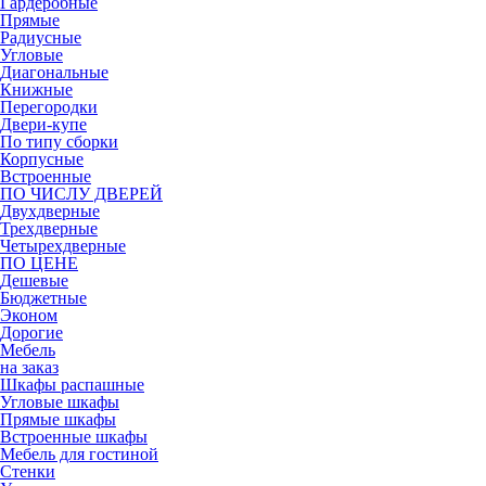
Гардеробные
Прямые
Радиусные
Угловые
Диагональные
Книжные
Перегородки
Двери-купе
По типу сборки
Корпусные
Встроенные
ПО ЧИСЛУ ДВЕРЕЙ
Двухдверные
Трехдверные
Четырехдверные
ПО ЦЕНЕ
Дешевые
Бюджетные
Эконом
Дорогие
Мебель
на заказ
Шкафы распашные
Угловые шкафы
Прямые шкафы
Встроенные шкафы
Мебель для гостиной
Стенки