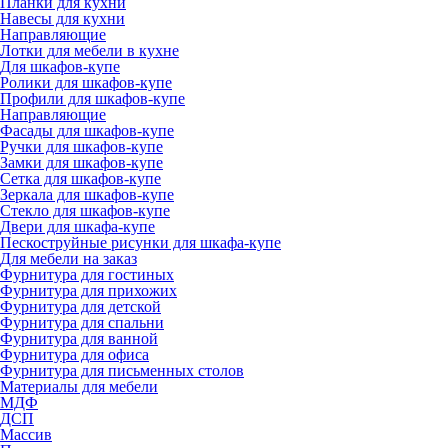
Планки для кухни
Навесы для кухни
Направляющие
Лотки для мебели в кухне
Для шкафов-купе
Ролики для шкафов-купе
Профили для шкафов-купе
Направляющие
Фасады для шкафов-купе
Ручки для шкафов-купе
Замки для шкафов-купе
Сетка для шкафов-купе
Зеркала для шкафов-купе
Стекло для шкафов-купе
Двери для шкафа-купе
Пескоструйные рисунки для шкафа-купе
Для мебели на заказ
Фурнитура для гостиных
Фурнитура для прихожих
Фурнитура для детской
Фурнитура для спальни
Фурнитура для ванной
Фурнитура для офиса
Фурнитура для письменных столов
Материалы для мебели
МДФ
ДСП
Массив