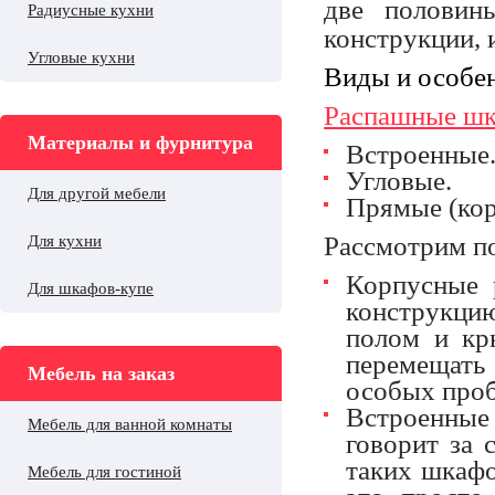
две половин
Радиусные кухни
конструкции,
Угловые кухни
Виды и особе
Распашные ш
Материалы и фурнитура
Встроенные
Угловые.
Для другой мебели
Прямые (кор
Рассмотрим по
Для кухни
Корпусные 
Для шкафов-купе
конструкци
полом и кр
перемещать
Мебель на заказ
особых проб
Встроенные
Мебель для ванной комнаты
говорит за 
таких шкафо
Мебель для гостиной