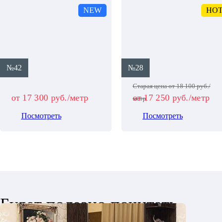
NEW
HO
№42
№28
Старая цена от 18 100 руб./
от 17 300 руб./метр
от 17 250 руб./метр
метр
Посмотреть
Посмотреть
Будет полезно почитать