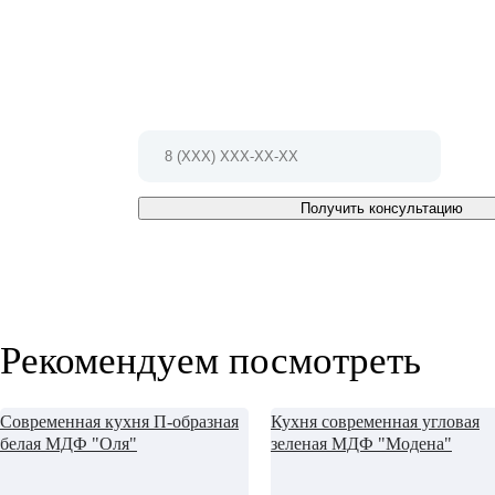
проект!
Позвоните по телефону 8(812)407-23-35
Или заполните форму и мы Вам
перезвоним в ближайшее время
Получить консультацию
Рекомендуем посмотреть
Современная кухня П-образная
Кухня современная угловая
белая МДФ "Оля"
зеленая МДФ "Модена"