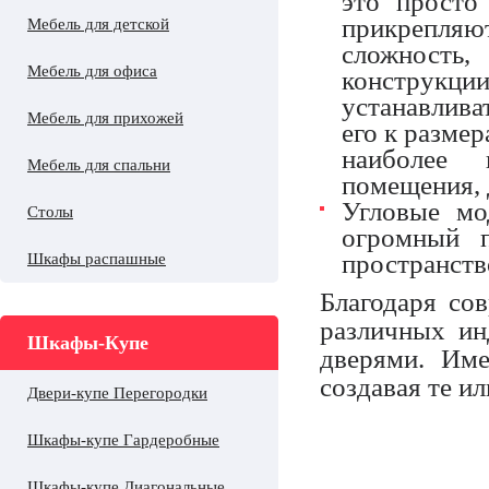
это просто
прикрепляю
Мебель для детской
сложность
Мебель для офиса
конструкци
устанавлива
Мебель для прихожей
его к размер
наиболее 
Мебель для спальни
помещения, 
Угловые мо
Столы
огромный п
пространств
Шкафы распашные
Благодаря со
различных и
Шкафы-Купе
дверями. Им
создавая те и
Двери-купе Перегородки
Шкафы-купе Гардеробные
Шкафы-купе Диагональные