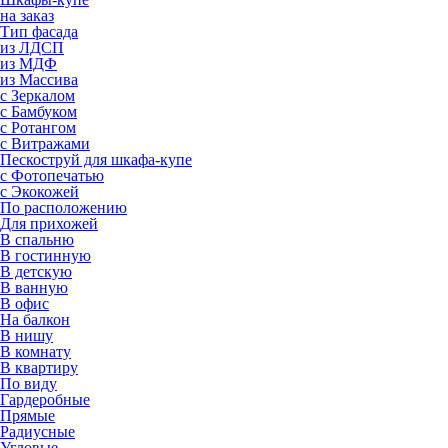
на заказ
Тип фасада
из ЛДСП
из МДФ
из Массива
с Зеркалом
с Бамбуком
с Ротангом
с Витражами
Пескоструй для шкафа-купе
с Фотопечатью
с Экокожей
По расположению
Для прихожей
В спальню
В гостинную
В детскую
В ванную
В офис
На балкон
В нишу
В комнату
В квартиру
По виду
Гардеробные
Прямые
Радиусные
Угловые