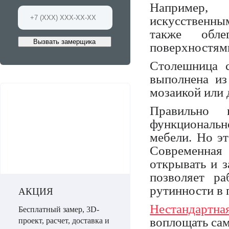
Например,
искусственны
также обл
Вызвать замерщика
поверхностям
Столешница 
выполнена из
мозаикой или 
Правильно 
функциональ
мебели. Но э
Современная
открывать и 
позволяет р
рутинности в 
АКЦИЯ
Нестандартн
Бесплатный замер, 3D-
воплощать сам
проект, расчет, доставка и