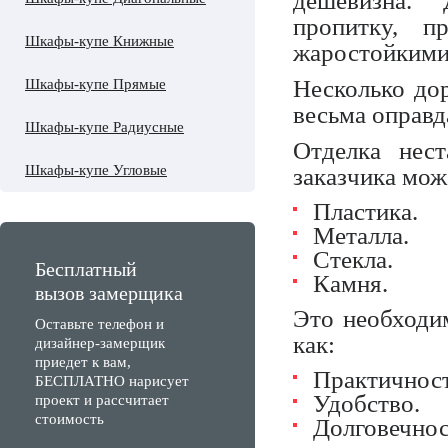
дешевизна.
пропитку, п
Шкафы-купе Книжные
жаростойкими
Несколько до
Шкафы-купе Прямые
весьма оправд
Шкафы-купе Радиусные
Отделка нес
Шкафы-купе Угловые
заказчика мож
Пластика.
Металла.
Стекла.
Бесплатный
Камня.
вызов замерщика
Это необходи
Оставьте телефон и
как:
дизайнер-замерщик
приедет к вам,
Практичност
БЕСПЛАТНО нарисует
Удобство.
проект и рассчитает
стоимость
Долговечнос