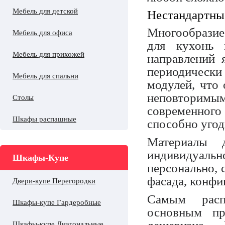
Мебель для детской
Нестандартны
Многообразие
Мебель для офиса
для кухонь 
Мебель для прихожей
направлений 
периодическ
Мебель для спальни
модулей, что 
неповторимы
Столы
современног
Шкафы распашные
способно угод
Материалы д
индивидуал
Шкафы-Купе
персонально, 
фасада, конфи
Двери-купе Перегородки
Самым расп
Шкафы-купе Гардеробные
основным пр
Шкафы-купе Диагональные