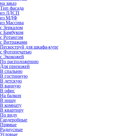
на заказ
Тип фасада
из ЛДСП
из МДФ
из Массива
с Зеркалом
с Бамбуком
с Ротангом
с Витражами
Пескоструй для шкафа-купе
с Фотопечатью
с Экокожей
По расположению
Для прихожей
В спальню
В гостинную
В детскую
В ванную
В офис
На балкон
В нишу
В комнату
В квартиру
По виду
Гардеробные
Прямые
Радиусные
Угловые