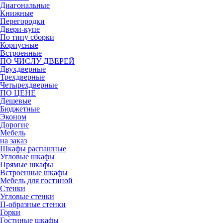
Диагональные
Книжные
Перегородки
Двери-купе
По типу сборки
Корпусные
Встроенные
ПО ЧИСЛУ ДВЕРЕЙ
Двухдверные
Трехдверные
Четырехдверные
ПО ЦЕНЕ
Дешевые
Бюджетные
Эконом
Дорогие
Мебель
на заказ
Шкафы распашные
Угловые шкафы
Прямые шкафы
Встроенные шкафы
Мебель для гостиной
Стенки
Угловые стенки
П-образные стенки
Горки
Гостиные шкафы