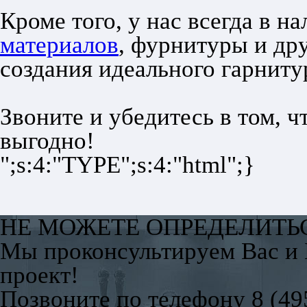
Кроме того, у нас всегда в 
материалов
, фурнитуры и др
создания идеального гарниту
Звоните и убедитесь в том, ч
выгодно!
";s:4:"TYPE";s:4:"html";}
НЕ МОЖЕТЕ ОПРЕДЕЛИТЬ
Мы проконсультируем Вас и
проект!
Позвоните по телефону 8 (49