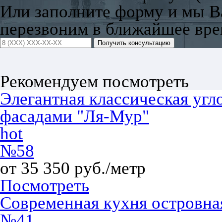
Или заполните форму и мы 
перезвоним в ближайшее вре
Получить консультацию
Рекомендуем посмотреть
Элегантная классическая угл
фасадами "Ля-Мур"
hot
№58
от 35 350 руб./метр
Посмотреть
Современная кухня островн
№41