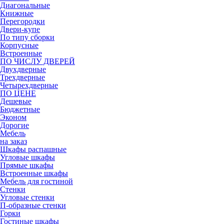
Диагональные
Книжные
Перегородки
Двери-купе
По типу сборки
Корпусные
Встроенные
ПО ЧИСЛУ ДВЕРЕЙ
Двухдверные
Трехдверные
Четырехдверные
ПО ЦЕНЕ
Дешевые
Бюджетные
Эконом
Дорогие
Мебель
на заказ
Шкафы распашные
Угловые шкафы
Прямые шкафы
Встроенные шкафы
Мебель для гостиной
Стенки
Угловые стенки
П-образные стенки
Горки
Гостиные шкафы