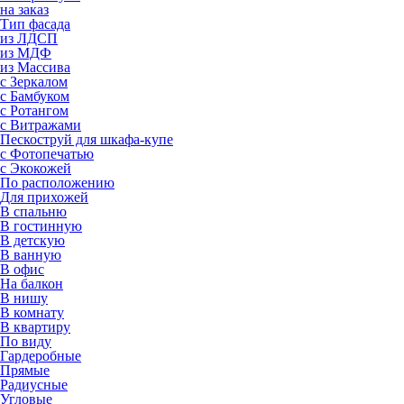
на заказ
Тип фасада
из ЛДСП
из МДФ
из Массива
с Зеркалом
с Бамбуком
с Ротангом
с Витражами
Пескоструй для шкафа-купе
с Фотопечатью
с Экокожей
По расположению
Для прихожей
В спальню
В гостинную
В детскую
В ванную
В офис
На балкон
В нишу
В комнату
В квартиру
По виду
Гардеробные
Прямые
Радиусные
Угловые