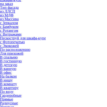
на заказ
Тип фасада
из ЛДСП
из МДФ
из Массива
с Зеркалом
с Бамбуком
с Ротангом
с Витражами
Пескоструй для шкафа-купе
с Фотопечатью
с Экокожей
По расположению
Для прихожей
В спальню
В гостинную
В детскую
В ванную
В офис
На балкон
В нишу
В комнату
В квартиру
По виду
Гардеробные
Прямые
Радиусные
Угловые