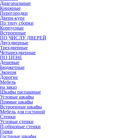
Диагональные
Книжные
Перегородки
Двери-купе
По типу сборки
Корпусные
Встроенные
ПО ЧИСЛУ ДВЕРЕЙ
Двухдверные
Трехдверные
Четырехдверные
ПО ЦЕНЕ
Дешевые
Бюджетные
Эконом
Дорогие
Мебель
на заказ
Шкафы распашные
Угловые шкафы
Прямые шкафы
Встроенные шкафы
Мебель для гостиной
Стенки
Угловые стенки
П-образные стенки
Горки
Гостиные шкафы