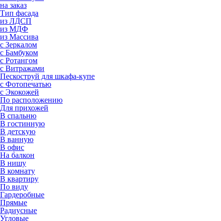
на заказ
Тип фасада
из ЛДСП
из МДФ
из Массива
с Зеркалом
с Бамбуком
с Ротангом
с Витражами
Пескоструй для шкафа-купе
с Фотопечатью
с Экокожей
По расположению
Для прихожей
В спальню
В гостинную
В детскую
В ванную
В офис
На балкон
В нишу
В комнату
В квартиру
По виду
Гардеробные
Прямые
Радиусные
Угловые