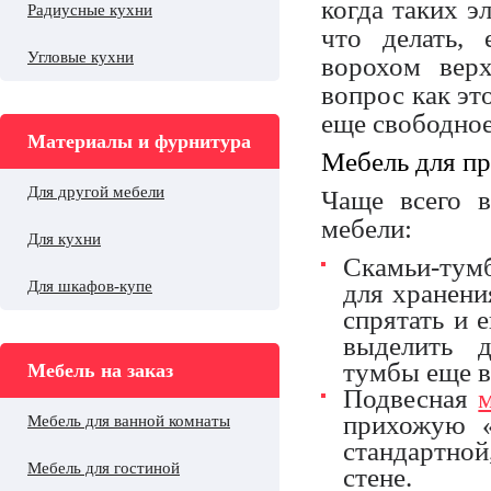
когда таких э
Радиусные кухни
что делать,
Угловые кухни
ворохом вер
вопрос как эт
еще свободное
Материалы и фурнитура
Мебель для пр
Для другой мебели
Чаще всего 
мебели:
Для кухни
Скамьи-тумб
Для шкафов-купе
для хранени
спрятать и 
выделить д
тумбы еще в
Мебель на заказ
Подвесная
прихожую «
Мебель для ванной комнаты
стандартной
Мебель для гостиной
стене.