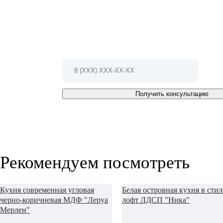
проект!
Позвоните по телефону 8(812)407-23-35
Или заполните форму и мы Вам
перезвоним в ближайшее время
Получить консультацию
Рекомендуем посмотреть
Кухня современная угловая
Белая островная кухня в стил
черно-коричневая МДФ "Леруа
лофт ЛДСП "Ника"
Мерлен"