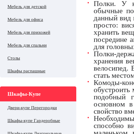
Полки. У н
Мебель для детской
обычные по
данный вид м
Мебель для офиса
просто: вис
хранить вещ
Мебель для прихожей
посредине а
для головны
Мебель для спальни
Полки-держа
Столы
хранения ве
велосипед. 
Шкафы распашные
стать место
Комоды-ко
обустроить 
Шкафы-Купе
подобный г
основном в
Двери-купе Перегородки
свойство вме
Необходимы
Шкафы-купе Гардеробные
способно в
маленьком 
Шкафы-купе Диагональные