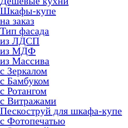
Дешевые кухни
Шкафы-купе
на заказ
Тип фасада
из ЛДСП
из МДФ
из Массива
с Зеркалом
с Бамбуком
с Ротангом
с Витражами
Пескоструй для шкафа-купе
с Фотопечатью