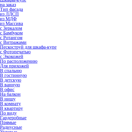
на заказ
Тип фасада
из ЛДСП
из МДФ
из Массива
с Зеркалом
с Бамбуком
с Ротангом
с Витражами
Пескоструй для шкафа-купе
с Фотопечатью
с Экокожей
По расположению
Для прихожей
В спальню
В гостинную
В детскую
В ванную
В офис
На балкон
В нишу
В комнату
В квартиру
По виду
Гардеробные
Прямые
Радиусные
Угловые