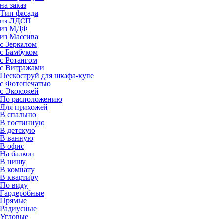
на заказ
Тип фасада
из ЛДСП
из МДФ
из Массива
с Зеркалом
с Бамбуком
с Ротангом
с Витражами
Пескоструй для шкафа-купе
с Фотопечатью
с Экокожей
По расположению
Для прихожей
В спальню
В гостинную
В детскую
В ванную
В офис
На балкон
В нишу
В комнату
В квартиру
По виду
Гардеробные
Прямые
Радиусные
Угловые