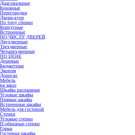
Диагональные
Книжные
Перегородки
Двери-купе
По типу сборки
Корпусные
Встроенные
ПО ЧИСЛУ ДВЕРЕЙ
Двухдверные
Трехдверные
Четырехдверные
ПО ЦЕНЕ
Дешевые
Бюджетные
Эконом
Дорогие
Мебель
на заказ
Шкафы распашные
Угловые шкафы
Прямые шкафы
Встроенные шкафы
Мебель для гостиной
Стенки
Угловые стенки
П-образные стенки
Горки
Гостиные шкафы