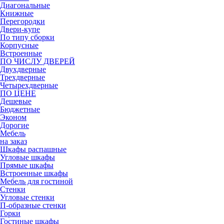
Диагональные
Книжные
Перегородки
Двери-купе
По типу сборки
Корпусные
Встроенные
ПО ЧИСЛУ ДВЕРЕЙ
Двухдверные
Трехдверные
Четырехдверные
ПО ЦЕНЕ
Дешевые
Бюджетные
Эконом
Дорогие
Мебель
на заказ
Шкафы распашные
Угловые шкафы
Прямые шкафы
Встроенные шкафы
Мебель для гостиной
Стенки
Угловые стенки
П-образные стенки
Горки
Гостиные шкафы