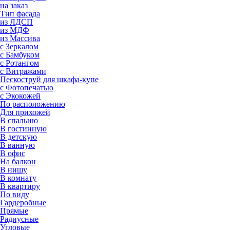
на заказ
Тип фасада
из ЛДСП
из МДФ
из Массива
с Зеркалом
с Бамбуком
с Ротангом
с Витражами
Пескоструй для шкафа-купе
с Фотопечатью
с Экокожей
По расположению
Для прихожей
В спальню
В гостинную
В детскую
В ванную
В офис
На балкон
В нишу
В комнату
В квартиру
По виду
Гардеробные
Прямые
Радиусные
Угловые