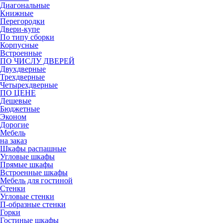
Диагональные
Книжные
Перегородки
Двери-купе
По типу сборки
Корпусные
Встроенные
ПО ЧИСЛУ ДВЕРЕЙ
Двухдверные
Трехдверные
Четырехдверные
ПО ЦЕНЕ
Дешевые
Бюджетные
Эконом
Дорогие
Мебель
на заказ
Шкафы распашные
Угловые шкафы
Прямые шкафы
Встроенные шкафы
Мебель для гостиной
Стенки
Угловые стенки
П-образные стенки
Горки
Гостиные шкафы