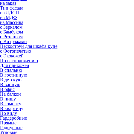
на заказ
Тип фасада
из ЛДСП
из МДФ
из Массива
с Зеркалом
с Бамбуком
с Ротангом
с Витражами
Пескоструй для шкафа-купе
с Фотопечатью
с Экокожей
По расположению
Для прихожей
В спальню
В гостинную
В детскую
В ванную
В офис
На балкон
В нишу
В комнату
В квартиру
По виду
Гардеробные
Прямые
Радиусные
Угловые