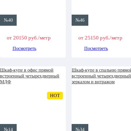
№40
№46
от 20150 руб./метр
от 25150 руб./метр
Посмотреть
Посмотреть
Шкаф-купе в офис прямой
Шкаф-купе в спальню прямо
встроенный четырехдверный
встроенный четырехдверный
МДФ
зеркалом и витражом
HOT
№14
№34