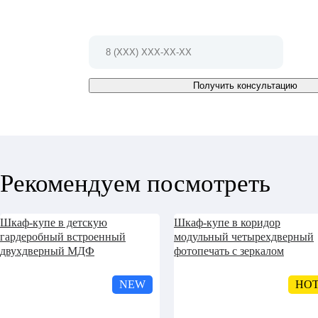
Или заполните форму и мы Вам
перезвоним в ближайшее время
Получить консультацию
Рекомендуем посмотреть
Шкаф-купе в детскую
Шкаф-купе в коридор
гардеробный встроенный
модульный четырехдверный
двухдверный МДФ
фотопечать с зеркалом
NEW
HO