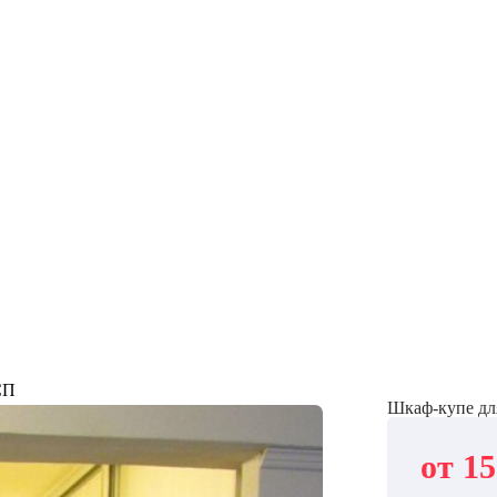
СП
Шкаф-купе дл
от 1