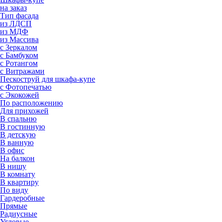
на заказ
Тип фасада
из ЛДСП
из МДФ
из Массива
с Зеркалом
с Бамбуком
с Ротангом
с Витражами
Пескоструй для шкафа-купе
с Фотопечатью
с Экокожей
По расположению
Для прихожей
В спальню
В гостинную
В детскую
В ванную
В офис
На балкон
В нишу
В комнату
В квартиру
По виду
Гардеробные
Прямые
Радиусные
Угловые