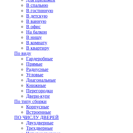
В спальню
В гостинную
В детскую
В ванную
В офис
На балкон
В нишу
В комнату
В квартиру
По виду
Гардеробные
Прямые
Радиусные
Угловые
Диагональные
Книжные
Перегородки
Двери-купе
По типу сборки
Корпусные
Встроенные
ПО ЧИСЛУ ДВЕРЕЙ
Двухдверные
Трехдверные