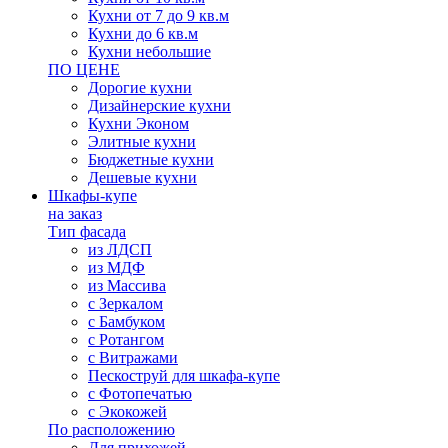
Кухни от 7 до 9 кв.м
Кухни до 6 кв.м
Кухни небольшие
ПО ЦЕНЕ
Дорогие кухни
Дизайнерские кухни
Кухни Эконом
Элитные кухни
Бюджетные кухни
Дешевые кухни
Шкафы-купе
на заказ
Тип фасада
из ЛДСП
из МДФ
из Массива
с Зеркалом
с Бамбуком
с Ротангом
с Витражами
Пескоструй для шкафа-купе
с Фотопечатью
с Экокожей
По расположению
Для прихожей