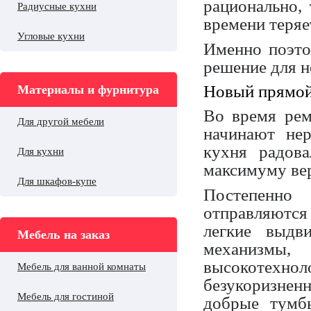
рационально, 
Радиусные кухни
времени теряе
Угловые кухни
Именно поэт
решение для 
Новый прямой
Материалы и фурнитура
Во время рем
Для другой мебели
начинают нер
кухня радов
Для кухни
максимуму ве
Для шкафов-купе
Постепенно 
отправляются
легкие выдв
Мебель на заказ
механизм
высокотехнол
Мебель для ванной комнаты
безукоризне
Мебель для гостиной
добрые тумб