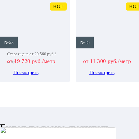
HOT
HO
№63
№15
Старая цена от 20 560 руб./
от 19 720 руб./метр
от 11 300 руб./метр
метр
Посмотреть
Посмотреть
Будет полезно почитать