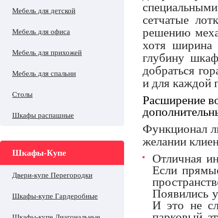
специальным
Мебель для детской
сетчатые лот
решению меха
Мебель для офиса
хотя ширина 
Мебель для прихожей
глубину шкаф
добраться гор
Мебель для спальни
и для каждой 
Столы
Расширение в
дополнительн
Шкафы распашные
Функционал л
желании клиен
Шкафы-Купе
Отличная ин
Если прямые
Двери-купе Перегородки
пространс
Появились у
Шкафы-купе Гардеробные
И это не сл
парковый а
Шкафы-купе Диагональные