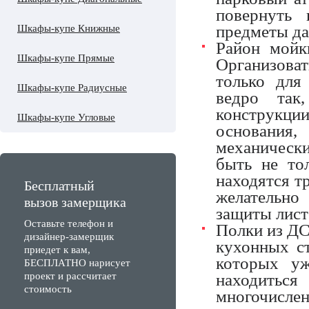
повернуть 
предметы да
Шкафы-купе Книжные
Район мойк
Шкафы-купе Прямые
Организоват
только для
Шкафы-купе Радиусные
ведро так
конструкци
Шкафы-купе Угловые
основания
механическ
быть не то
находятся т
Бесплатный
желательно
вызов замерщика
защиты лис
Оставьте телефон и
Полки из ДС
дизайнер-замерщик
кухонных ст
приедет к вам,
которых уж
БЕСПЛАТНО нарисует
проект и рассчитает
находиться
стоимость
многочислен