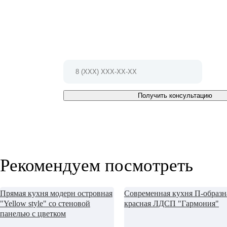
проект!
Позвоните по телефону 8(812)407-23-35
Или заполните форму и мы Вам
перезвоним в ближайшее время
Получить консультацию
Рекомендуем посмотреть
Прямая кухня модерн островная
Современная кухня П-образн
"Yellow style" со стеновой
красная ЛДСП "Гармония"
панелью с цветком