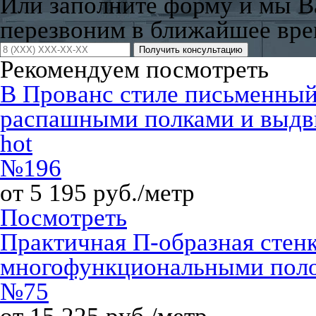
Или заполните форму и мы 
перезвоним в ближайшее вре
Получить консультацию
Рекомендуем посмотреть
В Прованс стиле письменный
распашными полками и выд
hot
№196
от 5 195 руб./метр
Посмотреть
Практичная П-образная стенк
многофункциональными пол
№75