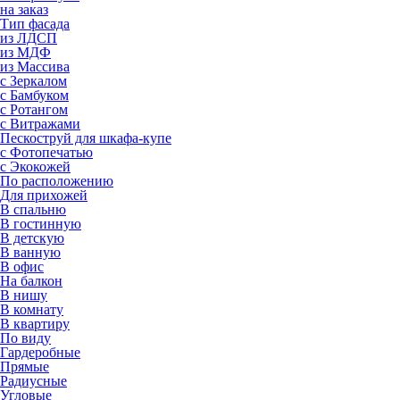
на заказ
Тип фасада
из ЛДСП
из МДФ
из Массива
с Зеркалом
с Бамбуком
с Ротангом
с Витражами
Пескоструй для шкафа-купе
с Фотопечатью
с Экокожей
По расположению
Для прихожей
В спальню
В гостинную
В детскую
В ванную
В офис
На балкон
В нишу
В комнату
В квартиру
По виду
Гардеробные
Прямые
Радиусные
Угловые