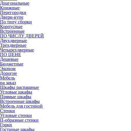
Диагональные
Книжные
Перегородки
Двери-купе
По типу сборки
Корпусные
Встроенные
ПО ЧИСЛУ ДВЕРЕЙ
Двухдверные
Трехдверные
Четырехдверные
ПО ЦЕНЕ
Дешевые
Бюджетные
Эконом
Дорогие
Мебель
на заказ
Шкафы распашные
Угловые шкафы
Прямые шкафы
Встроенные шкафы
Мебель для гостиной
Стенки
Угловые стенки
П-образные стенки
Горки
Гостиные шкафы