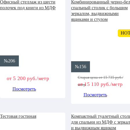
Офисный стеллаж из шести
Комбинированный черно-бе
полочек под книги из МДФ
спальный столик с большим
зеркалом, выдвижными
ящиками и стулом
HO
№206
№156
Старая цена от 15 735 руб./
от 5 200 руб./метр
от 15 110 руб./метр
метр
Посмотреть
Посмотреть
Тестовая гостиная
Компактный туалетный стол
для спальни из МДФ с зерка
и выдвижным ящиком