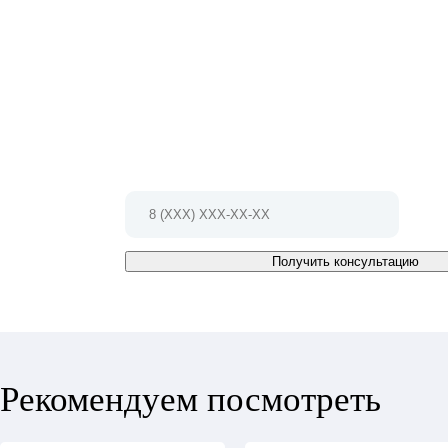
НЕ МОЖЕТЕ ОПРЕДЕЛИТЬСЯ С ВЫБ
Мы проконсультируем Вас и БЕСПЛАТНО разработ
проект!
Позвоните по телефону 8 (495) 127-79-17
Или заполните форму и мы Вам
перезвоним в ближайшее время
Получить консультацию
Рекомендуем посмотреть