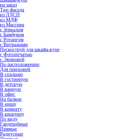
на заказ
Тип фасада
из ЛДСП
из МДФ
из Массива
с Зеркалом
с Бамбуком
с Ротангом
с Витражами
Пескоструй для шкафа-купе
с Фотопечатью
с Экокожей
По расположению
Для прихожей
В спальню
В гостинную
В детскую
В ванную
В офис
На балкон
В нишу
В комнату
В квартиру
По виду
Гардеробные
Прямые
Радиусные
Угловые