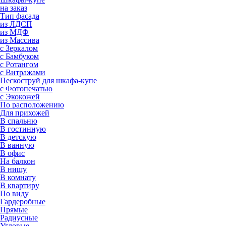
на заказ
Тип фасада
из ЛДСП
из МДФ
из Массива
с Зеркалом
с Бамбуком
с Ротангом
с Витражами
Пескоструй для шкафа-купе
с Фотопечатью
с Экокожей
По расположению
Для прихожей
В спальню
В гостинную
В детскую
В ванную
В офис
На балкон
В нишу
В комнату
В квартиру
По виду
Гардеробные
Прямые
Радиусные
Угловые