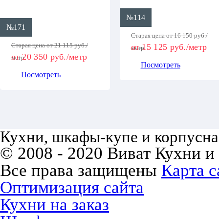
№114
№171
Старая цена от 16 150 руб./
Старая цена от 21 115 руб./
от 15 125 руб./метр
метр
от 20 350 руб./метр
метр
Посмотреть
Посмотреть
Кухни, шкафы-купе и корпусная
© 2008 - 2020 Виват Кухни и
Все права защищены
Карта с
Оптимизация сайта
Кухни на заказ