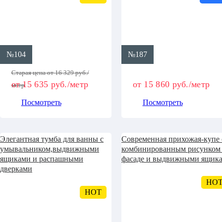
№104
№187
Старая цена от 16 329 руб./
от 15 635 руб./метр
от 15 860 руб./метр
метр
Посмотреть
Посмотреть
Элегантная тумба для ванны с
Современная прихожая-купе 
умывальником,выдвижными
комбинированным рисунком
ящиками и распашными
фасаде и выдвижными ящик
дверками
HO
HOT