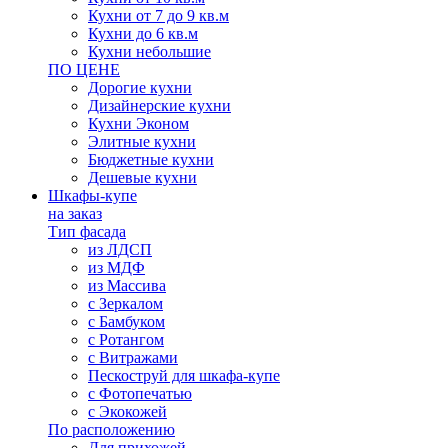
Кухни от 7 до 9 кв.м
Кухни до 6 кв.м
Кухни небольшие
ПО ЦЕНЕ
Дорогие кухни
Дизайнерские кухни
Кухни Эконом
Элитные кухни
Бюджетные кухни
Дешевые кухни
Шкафы-купе
на заказ
Тип фасада
из ЛДСП
из МДФ
из Массива
с Зеркалом
с Бамбуком
с Ротангом
с Витражами
Пескоструй для шкафа-купе
с Фотопечатью
с Экокожей
По расположению
Для прихожей