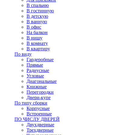
В спальню
В гостинную
В детскую
В ванную
В офис
На балкон
В нишу
В комнату
В квартиру
По виду
Гардеробные
Прямые
Радиусные
Угловые
Диагональные
Книжные
Перегородки
Двери-купе
По типу сборки
Корпусные
Встроенные
ПО ЧИСЛУ ДВЕРЕЙ
Двухдверные
Трехдверные