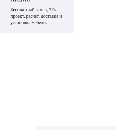
Бесплатный замер, 3D-
проект, расчет, доставка и
установка мебели.
НЕ МОЖЕТЕ ОПРЕДЕЛИТЬСЯ С ВЫБ
Мы проконсультируем Вас и БЕСПЛАТНО разработ
проект!
Позвоните по телефону 8 (495) 127-79-17
Или заполните форму и мы Вам
перезвоним в ближайшее время