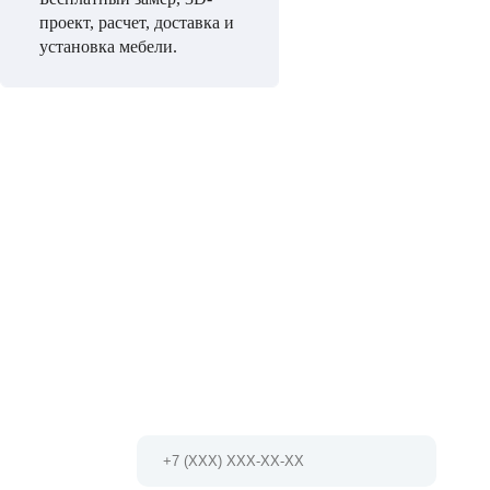
проект, расчет, доставка и
установка мебели.
НЕ МОЖЕТЕ ОПРЕДЕЛИТЬСЯ С ВЫБ
Мы проконсультируем Вас и БЕСПЛАТНО разработ
проект!
Позвоните по телефону 8 (495) 127-79-17
Или заполните форму и мы Вам
перезвоним в ближайшее время