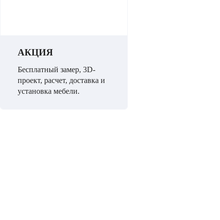
АКЦИЯ
Бесплатный замер, 3D-
проект, расчет, доставка и
установка мебели.
НЕ МОЖЕТЕ ОПРЕДЕЛИТЬСЯ С ВЫ
Мы проконсультируем Вас и БЕСПЛАТНО разработаем 3D – проек
Позвоните по телефону 8 (495) 127-79-17