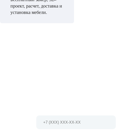
проект, расчет, доставка и
установка мебели.
НЕ МОЖЕТЕ ОПРЕДЕЛИТЬСЯ С ВЫБ
Мы проконсультируем Вас и БЕСПЛАТНО разработ
проект!
Позвоните по телефону 8 (495) 127-79-17
Или заполните форму и мы Вам
перезвоним в ближайшее время