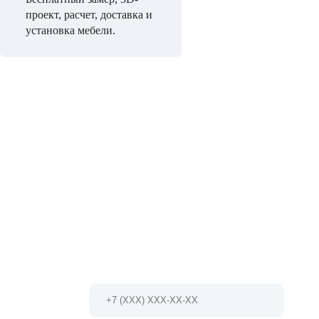
проект, расчет, доставка и
установка мебели.
НЕ МОЖЕТЕ ОПРЕДЕЛИТЬСЯ С ВЫБ
Мы проконсультируем Вас и БЕСПЛАТНО разработ
проект!
Позвоните по телефону 8 (495) 127-79-17
Или заполните форму и мы Вам
перезвоним в ближайшее время