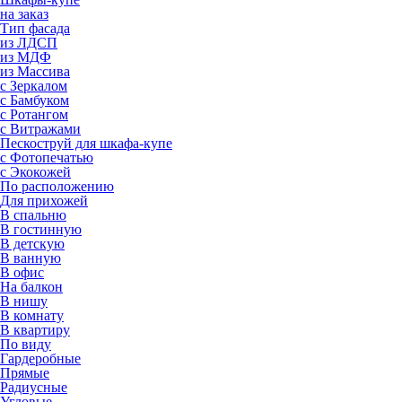
на заказ
Тип фасада
из ЛДСП
из МДФ
из Массива
с Зеркалом
с Бамбуком
с Ротангом
с Витражами
Пескоструй для шкафа-купе
с Фотопечатью
с Экокожей
По расположению
Для прихожей
В спальню
В гостинную
В детскую
В ванную
В офис
На балкон
В нишу
В комнату
В квартиру
По виду
Гардеробные
Прямые
Радиусные
Угловые