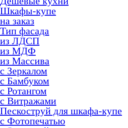
Дешевые кухни
Шкафы-купе
на заказ
Тип фасада
из ЛДСП
из МДФ
из Массива
с Зеркалом
с Бамбуком
с Ротангом
с Витражами
Пескоструй для шкафа-купе
с Фотопечатью