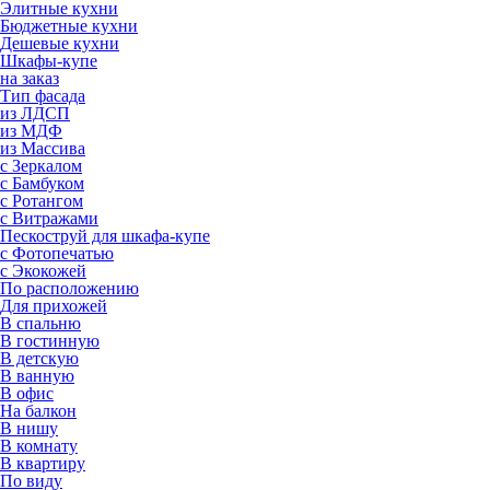
Элитные кухни
Бюджетные кухни
Дешевые кухни
Шкафы-купе
на заказ
Тип фасада
из ЛДСП
из МДФ
из Массива
с Зеркалом
с Бамбуком
с Ротангом
с Витражами
Пескоструй для шкафа-купе
с Фотопечатью
с Экокожей
По расположению
Для прихожей
В спальню
В гостинную
В детскую
В ванную
В офис
На балкон
В нишу
В комнату
В квартиру
По виду