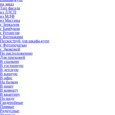
на заказ
Тип фасада
из ЛДСП
из МДФ
из Массива
с Зеркалом
с Бамбуком
с Ротангом
с Витражами
Пескоструй для шкафа-купе
с Фотопечатью
с Экокожей
По расположению
Для прихожей
В спальню
В гостинную
В детскую
В ванную
В офис
На балкон
В нишу
В комнату
В квартиру
По виду
Гардеробные
Прямые
Радиусные
Угловые