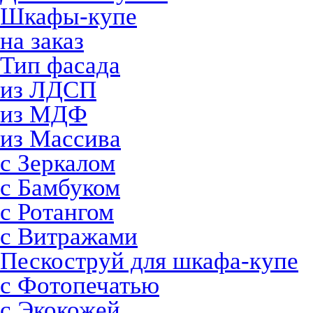
Шкафы-купе
на заказ
Тип фасада
из ЛДСП
из МДФ
из Массива
с Зеркалом
с Бамбуком
с Ротангом
с Витражами
Пескоструй для шкафа-купе
с Фотопечатью
с Экокожей