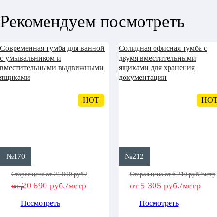
Рекомендуем посмотреть
Современная тумба для ванной
Солидная офисная тумба с
с умывальником и
двумя вместительными
вместительными выдвижными
ящиками для хранения
ящиками
документации
HOT
HO
№170
№212
Старая цена от 21 800 руб./
Старая цена от 6 210 руб./метр
от 20 690 руб./метр
от 5 305 руб./метр
метр
Посмотреть
Посмотреть