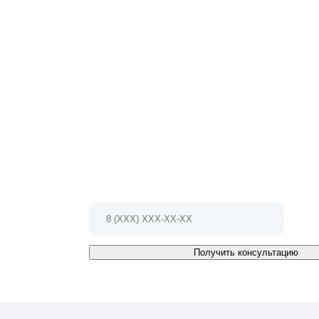
НЕ МОЖЕТЕ ОПРЕДЕЛИТЬСЯ С ВЫБ
Мы проконсультируем Вас и БЕСПЛАТНО разработ
проект!
Позвоните по телефону 8 (495) 127-79-17
Или заполните форму и мы Вам
перезвоним в ближайшее время
Получить консультацию