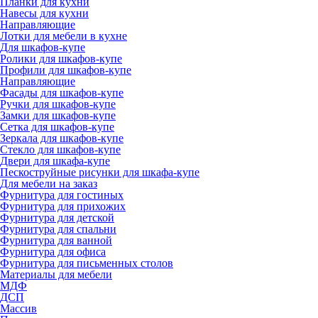
Планки для кухни
Навесы для кухни
Направляющие
Лотки для мебели в кухне
Для шкафов-купе
Ролики для шкафов-купе
Профили для шкафов-купе
Направляющие
Фасады для шкафов-купе
Ручки для шкафов-купе
Замки для шкафов-купе
Сетка для шкафов-купе
Зеркала для шкафов-купе
Стекло для шкафов-купе
Двери для шкафа-купе
Пескоструйные рисунки для шкафа-купе
Для мебели на заказ
Фурнитура для гостиных
Фурнитура для прихожих
Фурнитура для детской
Фурнитура для спальни
Фурнитура для ванной
Фурнитура для офиса
Фурнитура для письменных столов
Материалы для мебели
МДФ
ДСП
Массив