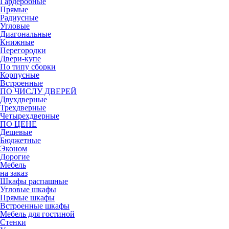
Гардеробные
Прямые
Радиусные
Угловые
Диагональные
Книжные
Перегородки
Двери-купе
По типу сборки
Корпусные
Встроенные
ПО ЧИСЛУ ДВЕРЕЙ
Двухдверные
Трехдверные
Четырехдверные
ПО ЦЕНЕ
Дешевые
Бюджетные
Эконом
Дорогие
Мебель
на заказ
Шкафы распашные
Угловые шкафы
Прямые шкафы
Встроенные шкафы
Мебель для гостиной
Стенки