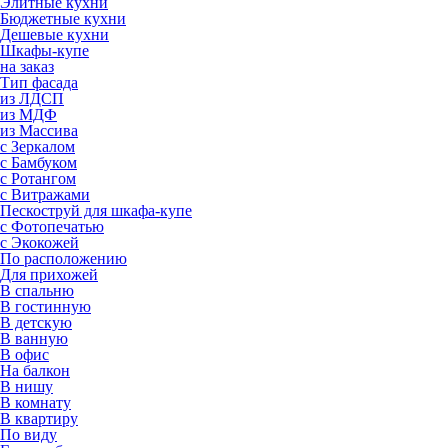
Элитные кухни
Бюджетные кухни
Дешевые кухни
Шкафы-купе
на заказ
Тип фасада
из ЛДСП
из МДФ
из Массива
с Зеркалом
с Бамбуком
с Ротангом
с Витражами
Пескоструй для шкафа-купе
с Фотопечатью
с Экокожей
По расположению
Для прихожей
В спальню
В гостинную
В детскую
В ванную
В офис
На балкон
В нишу
В комнату
В квартиру
По виду