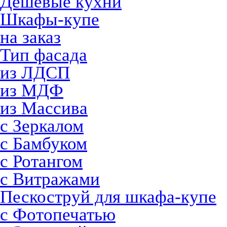
Дешевые кухни
Шкафы-купе
на заказ
Тип фасада
из ЛДСП
из МДФ
из Массива
с Зеркалом
с Бамбуком
с Ротангом
с Витражами
Пескоструй для шкафа-купе
с Фотопечатью